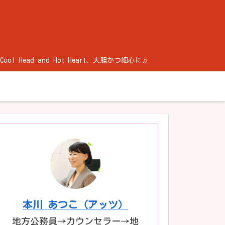
ad and Hot Heart、大胆かつ細心に♫
本川 あつこ（アッツ）
地方公務員→カウンセラー→地