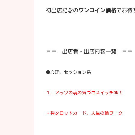
初出店記念の
ワンコイン価格
でお待
＝＝ 出店者・出店内容一覧 ＝＝
●心理、セッション系
１．アッツの魂の気づきスイッチON！
・禅タロットカード、人生の輪ワーク