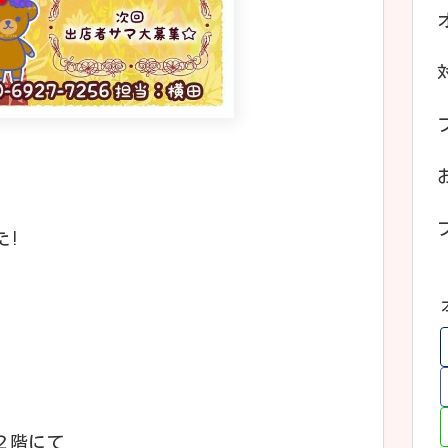
た!
２階にて