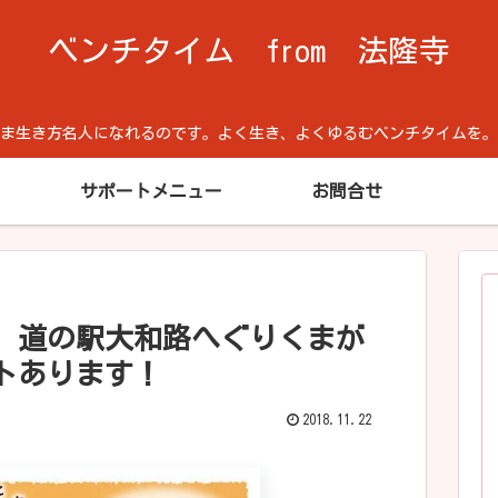
ベンチタイム from 法隆寺
方名人になれるのです。よく生き、よくゆるむベンチタイムを。Cool He
サポートメニュー
お問合せ
土）道の駅大和路へぐりくまが
トあります！
2018.11.22