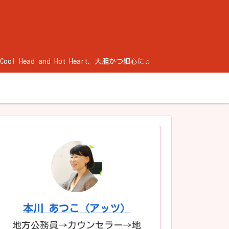
ad and Hot Heart、大胆かつ細心に♫
本川 あつこ（アッツ）
地方公務員→カウンセラー→地