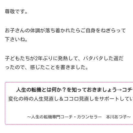
尊敬です。
お子さんの体調が落ち着かれたらご自身をねぎらって
下さいね。
子どもたちが2年ぶりに発熱して、バタバタした週だ
ったので、感じたことを書きました。
人生の転機とは何か？を知っておきましょう
→
コチ
変化の時の人生見直し＆ココロ見直しをサポートして
～人生の転機専門コーチ・カウンセラー 本川あつ子～