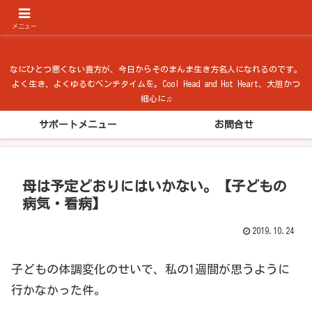
ベンチタイム from 法隆寺
メニュー
なにひとつ悪くない貴方が、今日からそのまんま生き方名人になれるのです。
よく生き、よくゆるむベンチタイムを。Cool Head and Hot Heart、大胆かつ
細心に♫
サポートメニュー
お問合せ
母は予定どおりにはいかない。【子どもの
病気・看病】
2019.10.24
子どもの体調変化のせいで、私の1週間が思うように
行かなかった件。