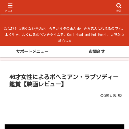
ベンチタイム from 法隆寺
メニュー
検索
なにひとつ悪くない貴方が、今日からそのまんま生き方名人になれるのです。
よく生き、よくゆるむベンチタイムを。Cool Head and Hot Heart、大胆かつ
細心に♫
サポートメニュー
お問合せ
46才女性によるボヘミアン・ラプソディー
鑑賞【映画レビュー】
2019.02.06