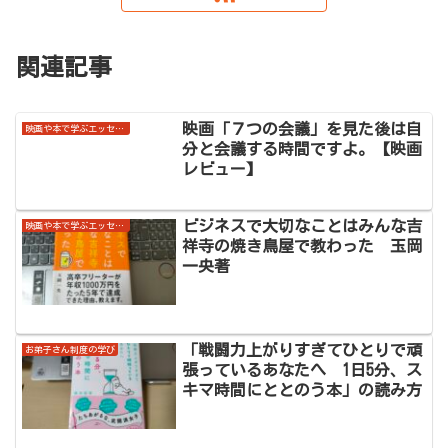
関連記事
映画「７つの会議」を見た後は自
映画や本で学ぶエッセンス
分と会議する時間ですよ。【映画
レビュー】
ビジネスで大切なことはみんな吉
映画や本で学ぶエッセンス
祥寺の焼き鳥屋で教わった 玉岡
一央著
「戦闘力上がりすぎてひとりで頑
お弟子さん制度の学び
張っているあなたへ 1日5分、ス
キマ時間にととのう本」の読み方