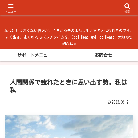
ベンチタイム from 法隆寺
メニュー
検索
なにひとつ悪くない貴方が、今日からそのまんま生き方名人になれるのです。
よく生き、よくゆるむベンチタイムを。Cool Head and Hot Heart、大胆かつ
細心に♫
サポートメニュー
お問合せ
人間関係で疲れたときに思い出す詩。私は
私
2023.06.21