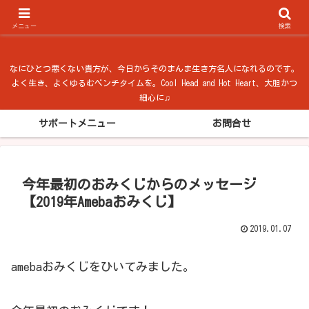
ベンチタイム from 法隆寺
メニュー
検索
なにひとつ悪くない貴方が、今日からそのまんま生き方名人になれるのです。
よく生き、よくゆるむベンチタイムを。Cool Head and Hot Heart、大胆かつ
細心に♫
サポートメニュー
お問合せ
今年最初のおみくじからのメッセージ
【2019年Amebaおみくじ】
2019.01.07
amebaおみくじをひいてみました。