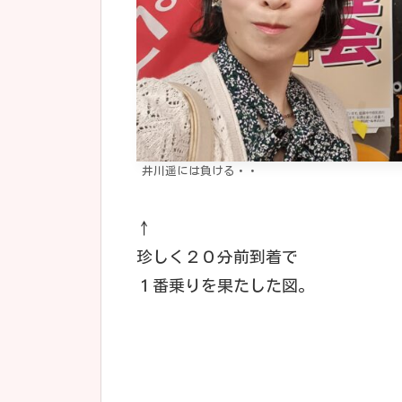
井川遥には負ける・・
↑
珍しく２０分前到着で
１番乗りを果たした図。