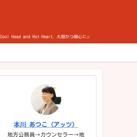
ad and Hot Heart、大胆かつ細心に♫
本川 あつこ（アッツ）
地方公務員→カウンセラー→地