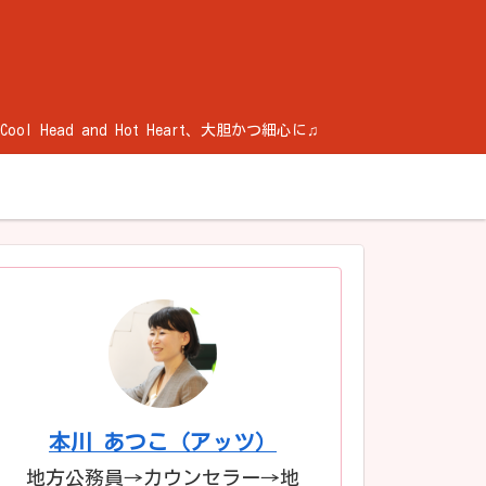
ad and Hot Heart、大胆かつ細心に♫
本川 あつこ（アッツ）
地方公務員→カウンセラー→地