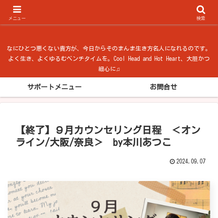
ベンチタイム from 法隆寺
メニュー
検索
なにひとつ悪くない貴方が、今日からそのまんま生き方名人になれるのです。
よく生き、よくゆるむベンチタイムを。Cool Head and Hot Heart、大胆かつ
細心に♫
サポートメニュー
お問合せ
【終了】９月カウンセリング日程 ＜オン
ライン/大阪/奈良＞ by本川あつこ
2024.09.07