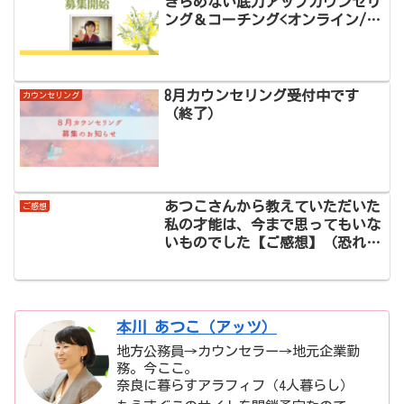
きらめない底力アップカウンセリ
ング＆コーチング<オンライン/奈
良・大阪>
8月カウンセリング受付中です
カウンセリング
（終了）
あつこさんから教えていただいた
ご感想
私の才能は、今まで思ってもいな
いものでした【ご感想】（恐れを
減らす方法）
本川 あつこ（アッツ）
地方公務員→カウンセラー→地元企業勤
務。今ここ。
奈良に暮らすアラフィフ（4人暮らし）