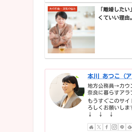
「離婚したい
夫の不倫・浮気の悩み
くていい理由
本川 あつこ（
地方公務員→カウ
奈良に暮らすアラ
もうすぐこのサイ
ろしくお願いしま
↓ ↓ ↓