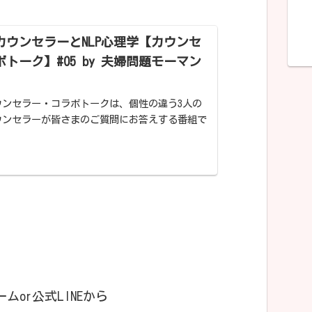
カウンセラーとNLP心理学【カウンセ
トーク】#05 by 夫婦問題モーマン
ウンセラー・コラボトークは、個性の違う3人の
ウンセラーが皆さまのご質問にお答えする番組で
私が初参加ということもあり、自己紹介、私の夫
セリングのスタイル、NLP...
or公式LINEから