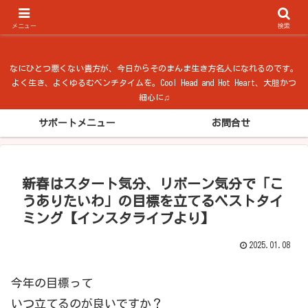
ベンチタイム from 法隆寺
メニュー
検索
なにひとつ悪くない貴方が、今日からそのまんま生き方名人になれるのです。
よく生き、よくゆるむベンチタイムを。Cool Head and Hot Heart、大胆かつ
細心に♫
サポートメニュー
お問合せ
新春はスタート気分、リボーン気分で「こ
うありたいわ」の目標を立てるベストタイ
ミング【インスタライブより】
2025.01.08
今年の目標って
いつ立てるのが良いですか？