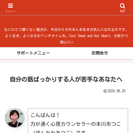
ベンチタイム from 法隆寺
メニュー
検索
なにひとつ悪くない貴方が、今日からそのまんま生き方名人になれるのです。
よく生き、よくゆるむベンチタイムを。Cool Head and Hot Heart、大胆かつ
細心に♫
サポートメニュー
お問合せ
自分の話ばっかりする人が苦手なあなたへ
2024.06.20
こんばんは！
力が湧く心理カウンセラーの本川あつこ
（ほんかわあつこ）です