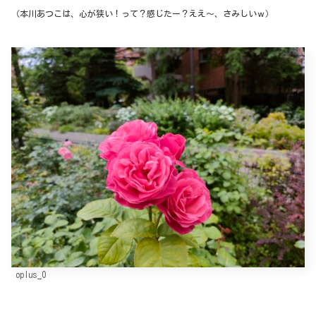
（本川あつこは、心が狭い！って？感じたー？ええ～、さみしいｗ）
oplus_0