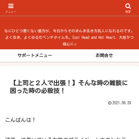
ベンチタイム from 法隆寺
メニュー
検索
なにひとつ悪くない貴方が、今日からそのまんま生き方名人になれるのです。
よく生き、よくゆるむベンチタイムを。Cool Head and Hot Heart、大胆かつ
細心に♫
サポートメニュー
お問合せ
【上司と２人で出張！】そんな時の雑談に
困った時の必殺技！
2021.06.29
こんばんは！