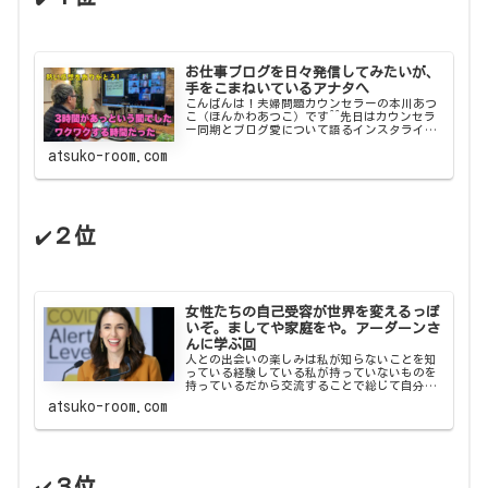
お仕事ブログを日々発信してみたいが、
手をこまねいているアナタへ
こんばんは！夫婦問題カウンセラーの本川あつ
こ（ほんかわあつこ）です^^先日はカウンセラ
ー同期とブログ愛について語るインスタライブ
をしたところです。カウンセラーにとってもブ
atsuko-room.com
ログはめちゃんこ大事なのです❤...
２位
✔️
女性たちの自己受容が世界を変えるっぽ
いぞ。ましてや家庭をや。アーダーンさ
んに学ぶ回
人との出会いの楽しみは私が知らないことを知
っている経験している私が持っていないものを
持っているだから交流することで総じて自分が
ちょっとばかし豊かになるような気がするねん
atsuko-room.com
よ♪というところが楽しみ。（とは...
３位
✔️