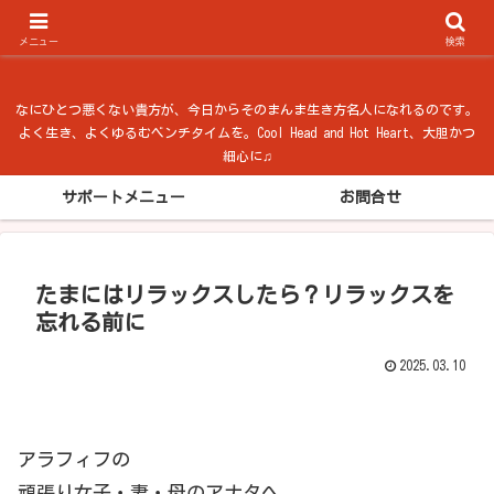
ベンチタイム from 法隆寺
メニュー
検索
なにひとつ悪くない貴方が、今日からそのまんま生き方名人になれるのです。
よく生き、よくゆるむベンチタイムを。Cool Head and Hot Heart、大胆かつ
細心に♫
サポートメニュー
お問合せ
たまにはリラックスしたら？リラックスを
忘れる前に
2025.03.10
アラフィフの
頑張り女子・妻・母のアナタへ