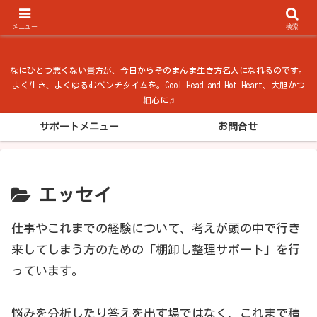
ベンチタイム from 法隆寺
メニュー
検索
なにひとつ悪くない貴方が、今日からそのまんま生き方名人になれるのです。
よく生き、よくゆるむベンチタイムを。Cool Head and Hot Heart、大胆かつ
細心に♫
サポートメニュー
お問合せ
エッセイ
仕事やこれまでの経験について、考えが頭の中で行き
来してしまう方のための「棚卸し整理サポート」を行
っています。
悩みを分析したり答えを出す場ではなく、これまで積