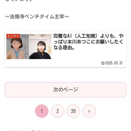
～法隆寺ベンチタイム主宰～
完璧なAI（人工知能）よりも、や
エッセイ
っぱり本川あつこにお願いしたく
なる理由。
2025.03.31
次のページ
次
1
2
26
へ