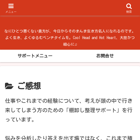
ベンチタイム from 法隆寺
メニュー
検索
なにひとつ悪くない貴方が、今日からそのまんま生き方名人になれるのです。
よく生き、よくゆるむベンチタイムを。Cool Head and Hot Heart、大胆かつ
細心に♫
サポートメニュー
お問合せ
ご感想
仕事やこれまでの経験について、考えが頭の中で行き
来してしまう方のための「棚卸し整理サポート」を行
っています。
悩みを分析したり答えを出す場ではなく、これまで積