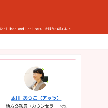
ad and Hot Heart、大胆かつ細心に♫
本川 あつこ（アッツ）
地方公務員→カウンセラー→地