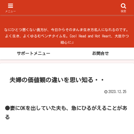
ベンチタイム from 法隆寺
メニュー
検索
なにひとつ悪くない貴方が、今日からそのまんま生き方名人になれるのです。
よく生き、よくゆるむベンチタイムを。Cool Head and Hot Heart、大胆かつ
細心に♫
サポートメニュー
お問合せ
夫婦の価値観の違いを思い知る・・
2023.12.25
●妻にOKを出していた夫も、急にひるがえることがあ
る