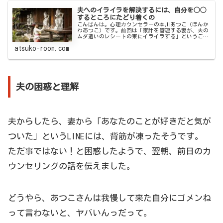
夫へのイライラを解決するには、自分を◯◯
するところにたどり着くの
こんばんは。心理カウンセラーの本川あつこ（ほんか
わあつこ）です。前回は「家計を管理する妻が、夫の
ムダ遣いのレシートの束にイライラする」というご相
談事例を途中までご紹介しました。この妻A（私）
atsuko-room.com
が、カウン...
夫の困惑と理解
夫からしたら、妻から「あなたのことが好きだと気が
ついた」というLINEには、背筋が凍ったそうです。
ただ事ではない！と困惑したようで、翌朝、前日のカ
ウンセリングの話を伝えました。
どうやら、あつこさんは我慢して来た自分にゴメンね
って言わないと、ヤバいんっだって。