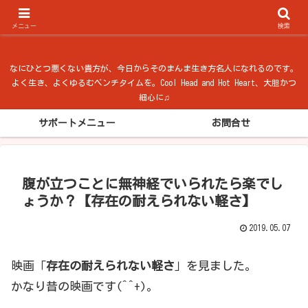
ベンチタイム from 法隆寺
メニュー
検索
なにひとつ悪くない貴方が、今日からそのまんま生き方名人になれるのです。
よく生き、よくゆるむベンチタイムを。Cool Head and Hot Heart、大胆かつ
細心に♫
サポートメニュー
お問合せ
腹が立つことに無神経でいられたら楽でし
ょうか？【存在の耐えられない軽さ】
2019.05.07
映画「
存在の耐えられない軽さ
」を見ました。
かなり昔の映画です(^^+)。