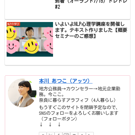
到着（オーランド7/15）トレトレ
#2
いよいよNLP心理学講座を開催し
NLPの学び
ます。テキスト作りました【概要
セミナーのご感想】
本川 あつこ（アッツ）
地方公務員→カウンセラー→地元企業勤
務。今ここ。
奈良に暮らすアラフィフ（4人暮らし）
もうすぐこのサイトを閉鎖予定なので、
SNSのフォローをよろしくお願いします
（フォローボタン）
↓ ↓ ↓