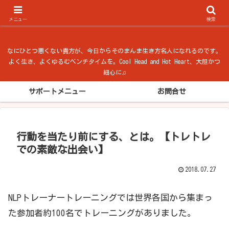
ベンチタイム from 法隆寺
メニュー
検索
なにひとつ悪くない貴方が、今日からそのまんま生き方名人になれるのです。
よく生き、よくゆるむベンチタイムを。Cool Head and Hot Heart、大胆かつ
細心に♫
サポートメニュー
お問合せ
行動を当たり前にする、とは。【トレトレ
での素敵な出会い】
2018.07.27
NLPトレーナートレーニングでは世界各国から集まっ
た参加者約100名でトレーニングがありました。